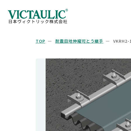
TOP
耐震目地伸縮可とう継手
VKRH2-