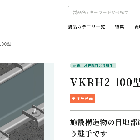
製品カテゴリ一覧
特集
資
100型
耐震目地伸縮可とう継手
VKRH2-100
受注生産品
施設構造物の目地部
う継手です