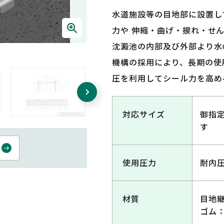
水道施設等の目地部に設置し
力や 伸縮・曲げ・捩れ・せ
沈澱池の内部及び外部より水
機構の採用により、長期の使
圧を利用してシール力を高め
対応サイズ
御指
す
使用圧力
耐内圧
材質
目地継
ゴム：