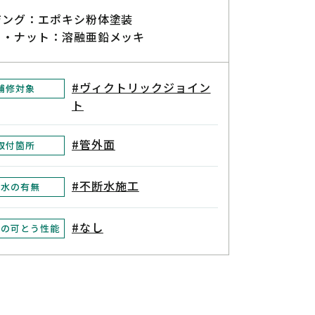
ジング：エポキシ粉体塗装
ト・ナット：溶融亜鉛メッキ
#ヴィクトリックジョイン
補修対象
ト
#管外面
取付箇所
#不断水施工
断水の有無
#なし
後の可とう性能