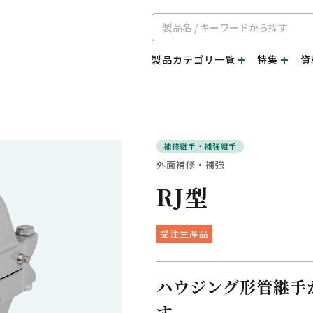
製品カテゴリ一覧
特集
資
補修継手・補強継手
外面補修・補強
RJ型
受注生産品
ハウジング形管継手
す。