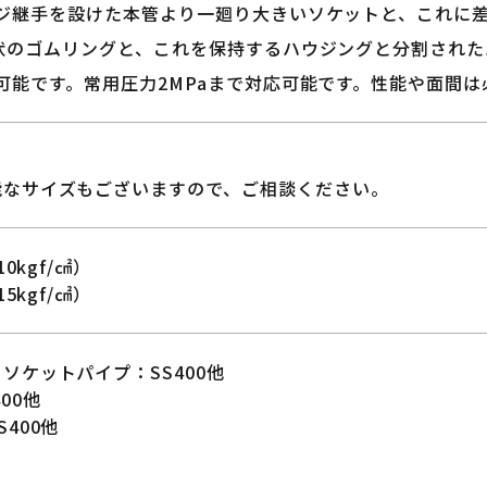
ジ継手を設けた本管より一廻り大きいソケットと、これに
状のゴムリングと、これを保持するハウジングと分割され
可能です。常用圧力2MPaまで対応可能です。性能や面間は
能なサイズもございますので、ご相談ください。
0kgf/㎠）
5kgf/㎠）
ソケットパイプ：SS400他
00他
400他