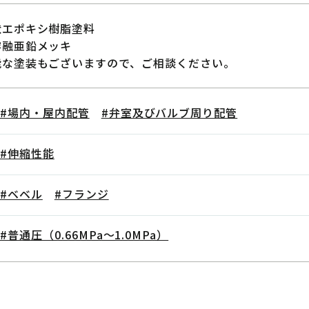
状エポキシ樹脂塗料
溶融亜鉛メッキ
能な塗装もございますので、ご相談ください。
#場内・屋内配管
#弁室及びバルブ周り配管
#伸縮性能
#ベベル
#フランジ
#普通圧（0.66MPa～1.0MPa）