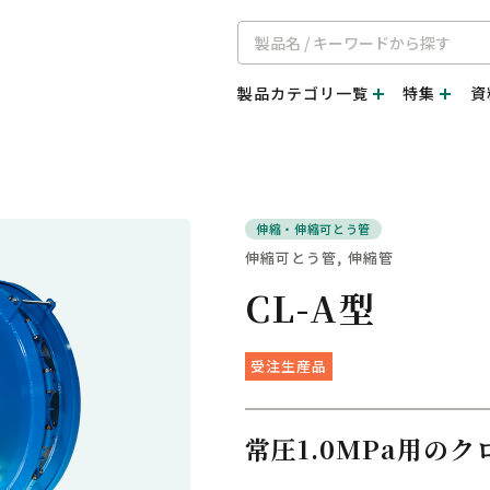
製品カテゴリ一覧
特集
資
伸縮・伸縮可とう管
伸縮可とう管
伸縮管
CL-A型
受注生産品
常圧1.0MPa用の