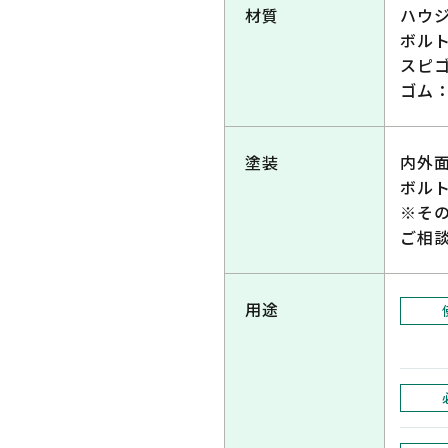
材質
ハウジ
ボルト
スピゴ
ゴム：
塗装
内外
ボル
※そ
ご相
用途