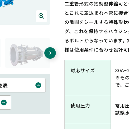
二重管形式の摺動型伸縮可と
とこれに差込まれ本管に接合
の隙間をシールする特殊形状
グ、これを保持するハウジン
るボルトからなっています。
様は使用条件に合わせ設計可
対応サイズ
80A~
※そ
で、
格表
使用圧力
常用圧
試験水