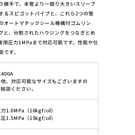
う継手で、本管より一廻り大きいスリーブ
するスピゴットパイプと、これら2つの管
のオートマチックシール機構付ゴムリン
グと、分割されたハウジングをつなぎとめ
常用圧力1MPaまで対応可能です。性能や仕
能です。
2400A
の他、対応可能なサイズもございますの
ご相談ください。
力1.0MPa（10kgf/㎠）
圧1.5MPa（15kgf/㎠）