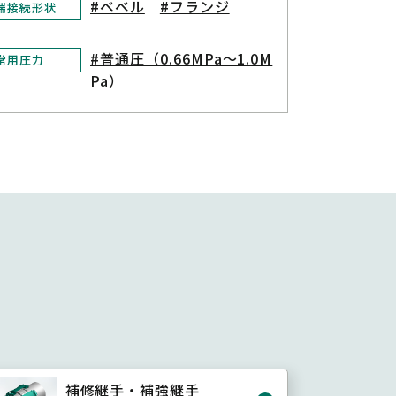
#ベベル
#フランジ
端接続形状
#普通圧（0.66MPa～1.0M
常用圧力
Pa）
補修継手・補強継手