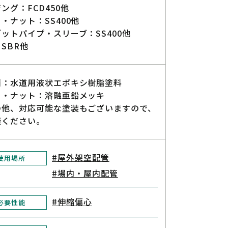
ング：FCD450他
・ナット：SS400他
ットパイプ・スリーブ：SS400他
SBR他
面：水道用液状エポキシ樹脂塗料
ト・ナット：溶融亜鉛メッキ
の他、対応可能な塗装もございますので、
談ください。
#屋外架空配管
使用場所
#場内・屋内配管
#伸縮偏心
必要性能