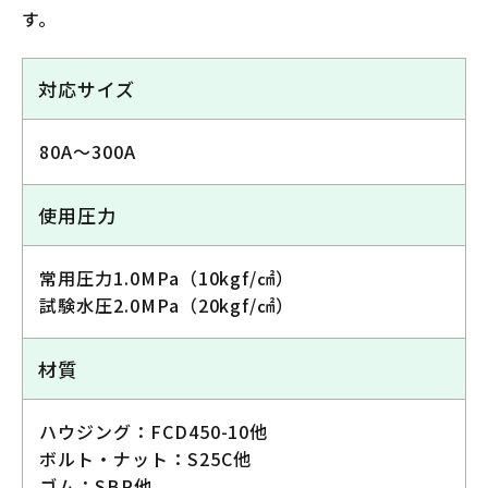
す。
対応サイズ
80A～300A
使用圧力
常用圧力1.0MPa（10kgf/㎠）
試験水圧2.0MPa（20kgf/㎠）
材質
ハウジング：FCD450-10他
ボルト・ナット：S25C他
ゴム：SBR他