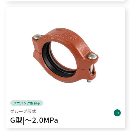
ハウジング型継手
グルーブ形式
G型|～2.0MPa