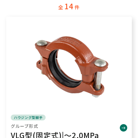
14
全
件
ハウジング型継手
グルーブ形式
VLG型(固定式)|～2.0MPa