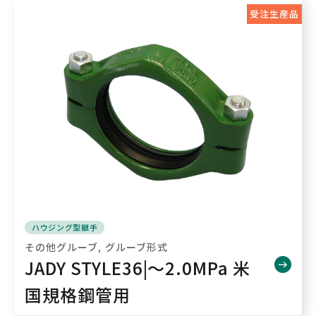
受注生産品
ハウジング型継手
その他グルーブ
グルーブ形式
JADY STYLE36|～2.0MPa 米
国規格鋼管用