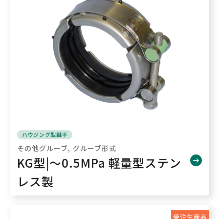
ハウジング型継手
その他グルーブ
グルーブ形式
KG型|～0.5MPa 軽量型ステン
レス製
受注生産品