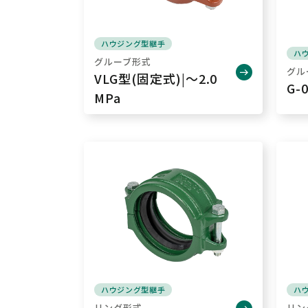
ハウジング型継手
ハ
グルーブ形式
グル
VLG型(固定式)|～2.0
G-
MPa
ハウジング型継手
ハ
リング形式
リン