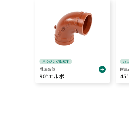
ハウジング型継手
ハ
附属品他
附属
90°エルボ
45