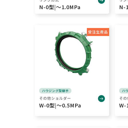
N-0型|～1.0MPa
N-
受注生産品
ハウジング型継手
ハ
その他ショルダー
その
W-0型|～0.5MPa
W-