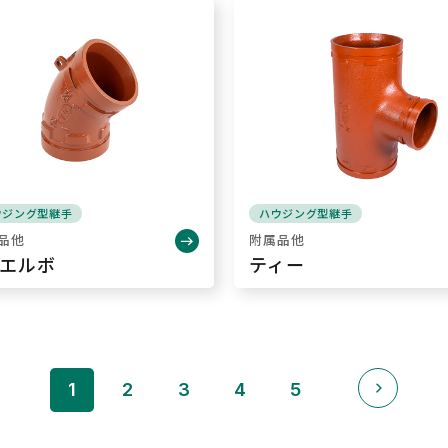
ウジング型継手
ハウジング型継手
品他
附属品他
°エルボ
ティー
>
1
2
3
4
5