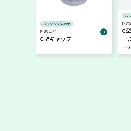
ハ
附属
ハウジング型継手
C
附属品他
G型キャップ
ー
ー