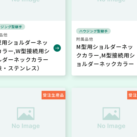
ウジング型継手
ハウジング型継手
品他
附属品他
型用ショルダーネッ
M型用ショルダーネッ
カラー,W型接続用シ
クカラー,M型接続用シ
ルダーネックカラー
ョルダーネックカラー
鉄・ステンレス）
受注生産品
受