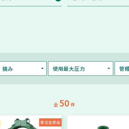
・撓み
使用最大圧力
管
50
全
件
受注生産品