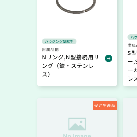
ハ
ハウジング型継手
附属
附属品他
S
Nリング,N型接続用リ
ー
ング（鉄・ステンレ
ー
ス）
レ
受注生産品