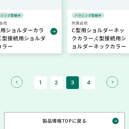
ウジング型継手
ハウジング型継手
品他
附属品他
型用ショルダーカラ
C型用ショルダーネッ
,C型接続用ショルダ
クカラー,C型接続用シ
カラー
ョルダーネックカラー
<
>
1
2
3
4
製品情報TOPに戻る