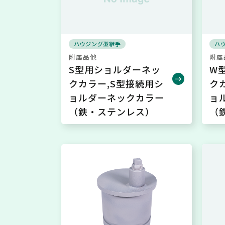
ハウジング型継手
ハ
附属品他
附属
S型用ショルダーネッ
W
クカラー,S型接続用シ
ク
ョルダーネックカラー
ョ
（鉄・ステンレス）
（