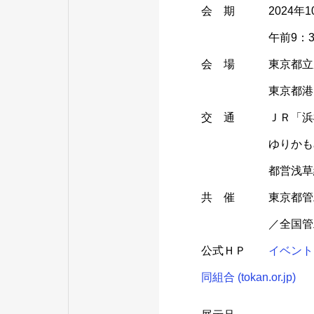
会 期 2024年10
午前9：30～午後5
会 場 東京都立産
東京都港区海岸
交 通 ＪＲ「浜松
ゆりかもめ「竹
都営浅草線・大
共 催 東京都管工
／全国管工事業協
公式ＨＰ
イベント
同組合 (tokan.or.jp)