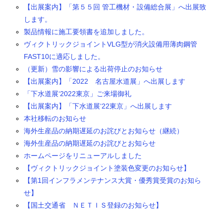
【出展案内】「第５５回 管工機材・設備総合展」へ出展致
します。
製品情報に施工要領書を追加しました。
ヴィクトリックジョイントVLG型が消火設備用薄肉鋼管
FAST10に適応しました。
（更新）雪の影響による出荷停止のお知らせ
【出展案内】「2022 名古屋水道展」へ出展します
「下水道展‘2022東京」ご来場御礼
【出展案内】「下水道展‘22東京」へ出展します
本社移転のお知らせ
海外生産品の納期遅延のお詫びとお知らせ（継続）
海外生産品の納期遅延のお詫びとお知らせ
ホームページをリニューアルしました
【ヴィクトリックジョイント塗装色変更のお知らせ】
【第1回インフラメンテナンス大賞・優秀賞受賞のお知ら
せ】
【国土交通省 ＮＥＴＩＳ登録のお知らせ】