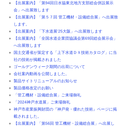
【出展案内】「第94回日水協東北地方支部総会併設展示
会」へ出展致します
【出展案内】「第５７回 管工機材・設備総合展」へ出展致
します。
【出展案内】「下水道展‘25大阪」へ出展致します
【出展案内】「全国水道企業団協議会第69回総会展示会」
へ出展致します
国土交通省が策定する「上下水道ＤＸ技術カタログ」に当
社の技術が掲載されました
ゴールデンウィーク期間の出荷について
会社案内動画を公開しました。
製品サイトリニューアルのお知らせ
製品価格改定のお願い
「管工機材・設備総合展」ご来場御礼
「2024神戸水道展」ご来場御礼
神戸市産業振興財団の『神戸発・優れた技術』ページに掲
載されました。
【出展案内】「第56回 管工機材・設備総合展」へ出展し